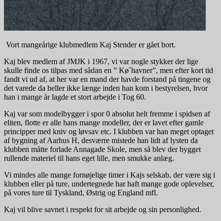
Vort mangeårige klubmedlem Kaj Stender er gået bort.
Kaj blev medlem af JMJK i 1967, vi var nogle stykker der lige
skulle finde os tilpas med sådan en ” Kø´havner”, men efter kort tid
fandt vi ud af, at her var en mand der havde forstand på tingene og
det varede da heller ikke længe inden han kom i bestyrelsen, hvor
han i mange år lagde et stort arbejde i Tog 60.
Kaj var som modelbygger i spor 0 absolut helt fremme i spidsen af
eliten, flotte er alle hans mange modeller, der er lavet efter gamle
principper med kniv og løvsav etc. I klubben var han meget optaget
af bygning af Aarhus H, desværre mistede han lidt af lysten da
klubben måtte forlade Annagade Skole, men så blev der bygget
rullende materiel til hans eget lille, men smukke anlæg.
Vi mindes alle mange fornøjelige timer i Kajs selskab, der være sig i
klubben eller på ture, undertegnede har haft mange gode oplevelser,
på vores ture til Tyskland, Østrig og England mfl.
Kaj vil blive savnet i respekt for sit arbejde og sin personlighed.