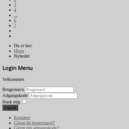
3
4
...
6
7
Du er her:
Hjem
Nyheder
Login Menu
Velkommen
Brugernavn
Adgangskode
Husk mig
Log på
Registrer
Glemt dit brugernavn?
Glemt din adgangskode?